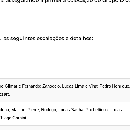
eará, assegurando a primeira colocação do Grupo D 
u as seguintes escalações e detalhes:
ro Gilmar e Fernando; Zanocelo, Lucas Lima e Vina; Pedro Henrique
zart.
dona; Maílton, Pierre, Rodrigo, Lucas Sasha, Pochettino e Lucas
hiago Carpini.