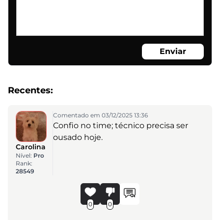
Enviar
Recentes:
Comentado em 03/12/2025 13:36
Confio no time; técnico precisa ser
ousado hoje.
Carolina
Nível:
Pro
Rank:
28549
0
0