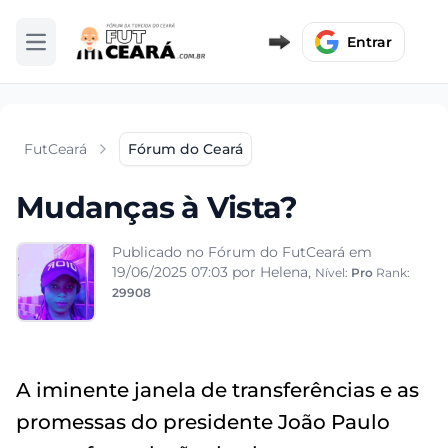
Entrar
Abrir menu
FutCeará
Fórum do Ceará
Mudanças à Vista?
Publicado no Fórum do FutCeará em
19/06/2025 07:03
por Helena,
Nível:
Pro
Rank:
29908
A iminente janela de transferências e as
promessas do presidente João Paulo