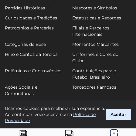
Partidas Históricas
Mascotes e Símbolos
Curiosidades e Tradições
Estatísticas e Recordes
Patrocínios e Parcerias
Filiais e Parceiros
Internacionais
Categorias de Base
Momentos Marcantes
Hino e Cantos da Torcida
Uniformes e Cores do
Clube
Polêmicas e Controvérsias
Contribuições para o
Futebol Brasileiro
Ações Sociais e
Torcedores Famosos
Comunitárias
Usamos cookies para melhorar sua experiência.
Ao continuar, você aceita nossa
Política de
Aceitar
FutCeará
Privacidade
.
suporte@futceara.com.br