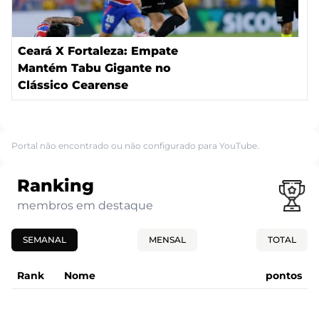
Ceará X Fortaleza: Empate
Mantém Tabu Gigante no
Clássico Cearense
Portal não encontrado ou não configurado para YouTube.
Ranking
membros em destaque
SEMANAL
MENSAL
TOTAL
Rank
Nome
pontos