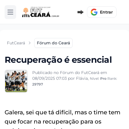
Entrar
Abrir menu
FutCeará
Fórum do Ceará
Recuperação é essencial
Publicado no Fórum do FutCeará em
08/09/2025 07:03
por Flávia,
Nível:
Pro
Rank:
29797
Galera, sei que tá difícil, mas o time tem
que focar na recuperação para os