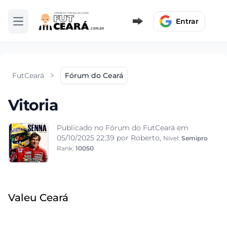
Entrar
Abrir menu
FutCeará
Fórum do Ceará
Vitoria
Publicado no Fórum do FutCeará em
05/10/2025 22:39
por Roberto,
Nível:
Semipro
Rank:
10050
Valeu Ceará