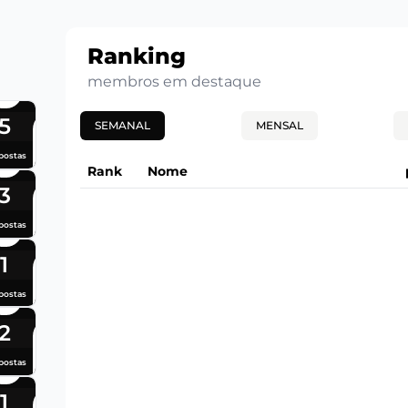
Ranking
membros em destaque
5
SEMANAL
MENSAL
postas
Rank
Nome
3
postas
1
postas
2
postas
1