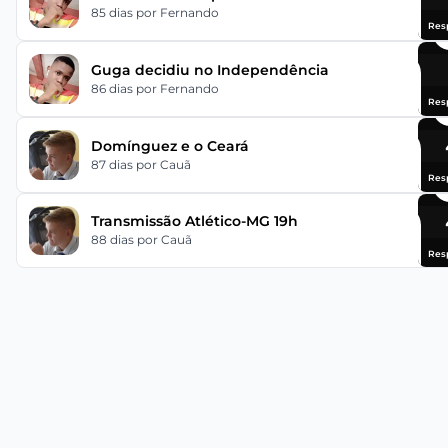
85 dias
por Fernando
Res
Guga decidiu no Independência
86 dias
por Fernando
Res
Domínguez e o Ceará
87 dias
por Cauã
Res
Transmissão Atlético-MG 19h
88 dias
por Cauã
Res