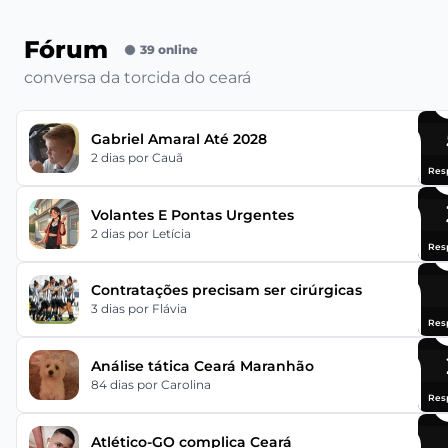
Fórum
39 online
conversa da torcida do ceará
Gabriel Amaral Até 2028
2 dias
por Cauã
Res
Volantes E Pontas Urgentes
2 dias
por Letícia
Res
Contratações precisam ser cirúrgicas
3 dias
por Flávia
Res
Análise tática Ceará Maranhão
84 dias
por Carolina
Res
Atlético-GO complica Ceará