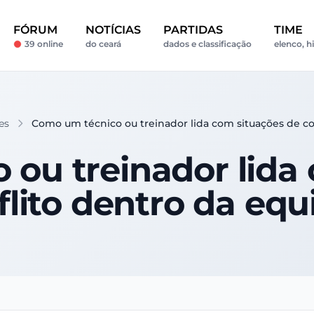
FÓRUM
NOTÍCIAS
PARTIDAS
TIME
39 online
do ceará
dados e classificação
elenco, h
es
Como um técnico ou treinador lida com situações de co
ou treinador lida
flito dentro da equ