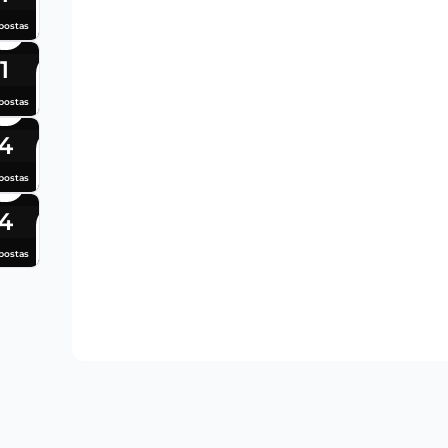
postas
1
postas
4
postas
4
postas