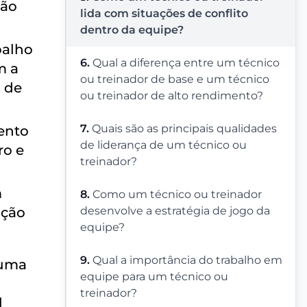
ção
lida com situações de conflito
dentro da equipe?
balho
6.
Qual a diferença entre um técnico
m a
ou treinador de base e um técnico
o de
ou treinador de alto rendimento?
7.
Quais são as principais qualidades
ento
de liderança de um técnico ou
ro e
treinador?
m
8.
Como um técnico ou treinador
ição
desenvolve a estratégia de jogo da
equipe?
9.
Qual a importância do trabalho em
 uma
equipe para um técnico ou
treinador?
l