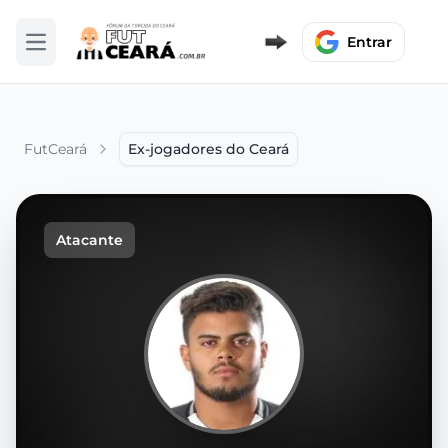
Entrar
Abrir menu
FutCeará
Ex-jogadores do Ceará
Atacante