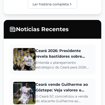
Ler história completa
Notícias Recentes
Ceará 2026: Presidente
revela bastidores sobre
Mozart, Vina e Série A
Entenda o planejamento
estratégico do Ceará para 2026.
João Paulo Silva detalha a
contratação de Mozart, o retorno
de Vi...
Ceará vende Guilherme ao
Göztepe: Veja valores e
detalhes do negócio
O Ceará SC concretizou a venda
do atacante Guilherme ao