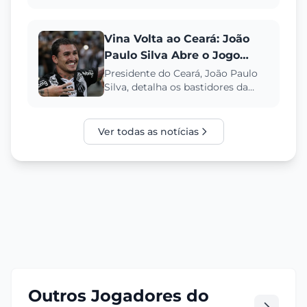
Göztepe, da Turquia. Entenda os
valores da negociação e a justif...
Vina Volta ao Ceará: João
Paulo Silva Abre o Jogo
Sobre Negociação e Dívida
Presidente do Ceará, João Paulo
Silva, detalha os bastidores da
Antiga
contratação de Vina, revelando a
quitação de uma dívida ...
Ver todas as notícias
Outros Jogadores do